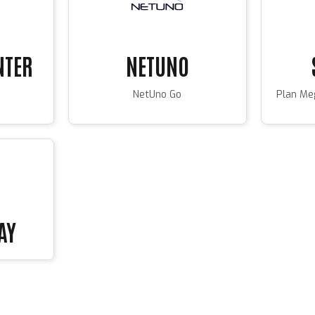
NTER
NETUNO
NetUno Go
Plan Me
AY